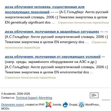
доза облучения человека, существенная для
последующих поколений
— — [А.С.Гольдберг. Англо русский
энергетический словарь. 2006 г.] Тематики энергетика в целом
EN genetically significant dos …
Справочник технического переводчика
доза облучения, получаемая в аварийных ситуациях
— —
[А.С.Гольдберг. Англо русский энергетический словарь. 2006 г.]
Тематики энергетика в целом EN emergency dos …
Справочник
технического переводчика
доза облучения, получаемая от окружающих условий
—
(напр. среды, заражённого оборудования на АЭС и др.)
[А.С.Гольдберг. Англо русский энергетический словарь. 2006 г.]
Тематики энергетика в целом EN environmental dos …
Справочник технического переводчика
© Academic, 2000-2026
18+
Contact us:
Technical Support
,
Advertising
Dictionaries export
, created on PHP,
Joomla,
Drupal,
WordPress,
MODx.