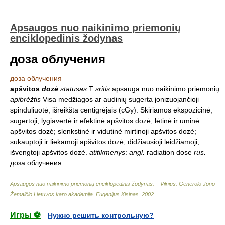
Apsaugos nuo naikinimo priemonių
enciklopedinis žodynas
доза облучения
доза облучения
apšvitos
dozė
statusas
T
sritis
apsauga nuo naikinimo priemonių
apibrėžtis
Visa medžiagos ar audinių sugerta jonizuojančioji
spinduliuotė, išreikšta centigrėjais (cGy). Skiriamos ekspozicinė,
sugertoji, lygiavertė ir efektinė apšvitos dozė; lėtinė ir ūminė
apšvitos dozė; slenkstinė ir vidutinė mirtinoji apšvitos dozė;
sukauptoji ir liekamoji apšvitos dozė; didžiausioji leidžiamoji,
išvengtoji apšvitos dozė.
atitikmenys
:
angl.
radiation dose
rus.
доза облучения
Apsaugos nuo naikinimo priemonių enciklopedinis žodynas. – Vilnius: Generolo Jono
Žemaičio Lietuvos karo akademija
.
Eugenijus Kisinas
.
2002
.
Игры ⚽
Нужно решить контрольную?