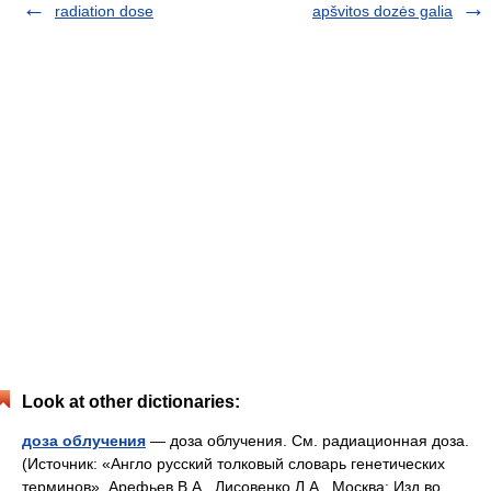
radiation dose
apšvitos dozės galia
Look at other dictionaries:
доза облучения
— доза облучения. См. радиационная доза.
(Источник: «Англо русский толковый словарь генетических
терминов». Арефьев В.А., Лисовенко Л.А., Москва: Изд во