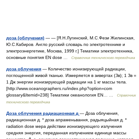
доза (облучения)
— — [Я.Н.Лугинский, М.С.Фези Жилинская,
Ю.С.Кабиров. Англо русский словарь по электротехнике и
электроэнергетике, Москва, 1999 г.] Тематики электротехника,
основные понятия EN dose …
Справочник технического переводчика
доза облучения
— Количество ионизирующей радиации,
поглощенной живой тканью. Измеряется в зивертах (Зв); 1 Зв =
1 Дж энергии ионизирующей радиации на 1 кг массы тела.
[http://www.oceanographers.ru/index.php?option=com
glossary&Itemid=238] Тематики океанология EN… …
Справочник
технического переводчика
Доза облучения радиационная д
— Доза облучения,
радиационная д. * доза апраменьвання, радыяцыйная д. *
radiation dose мера действии ионизирующего излучения
средняя энергия, переданная излучением единице массы